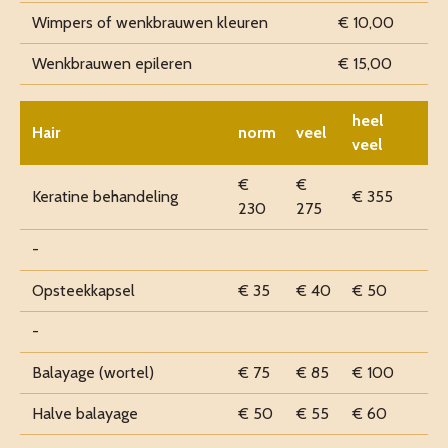
Wimpers of wenkbrauwen kleuren
€ 10,00
Wenkbrauwen epileren
€ 15,00
heel
Hair
norm
veel
veel
€
€
Keratine behandeling
€ 355
230
275
-
Opsteekkapsel
€ 35
€ 40
€ 50
-
Balayage (wortel)
€ 75
€ 85
€ 100
Halve balayage
€ 50
€ 55
€ 60