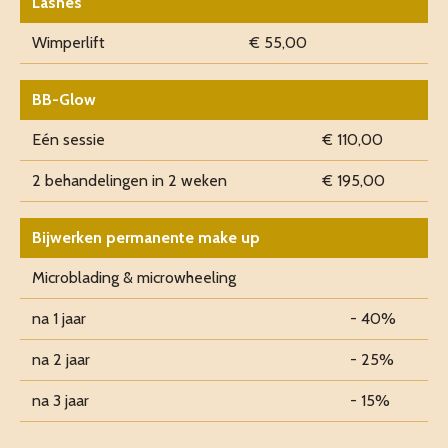
Lashes
Wimperlift
€ 55,00
BB-Glow
Eén sessie
€ 110,00
2 behandelingen in 2 weken
€ 195,00
Bijwerken permanente make up
Microblading & microwheeling
na 1 jaar
- 40%
na 2 jaar
- 25%
na 3 jaar
- 15%