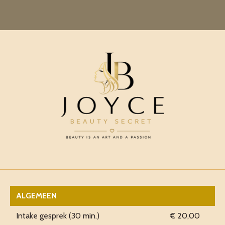
Ga
direct
naar
de
hoofdinhoud
ALGEMEEN
Intake gesprek (30 min.)
€ 20,00